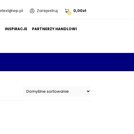
etex1@wp.pl
Zarejestruj
0,00
zł
0
A
INSPIRACJE
PARTNERZY HANDLOWI