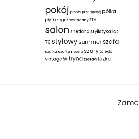
pokój
półka
prosty
przedpokój
płyta
regał
RTV
rozkładany
salon
shetland
stylistyka lat
stylowy
szafa
summer
70
szary
toledo
szafka
szafka nocna
witryna
łózko
vintage
zestaw
Zamów