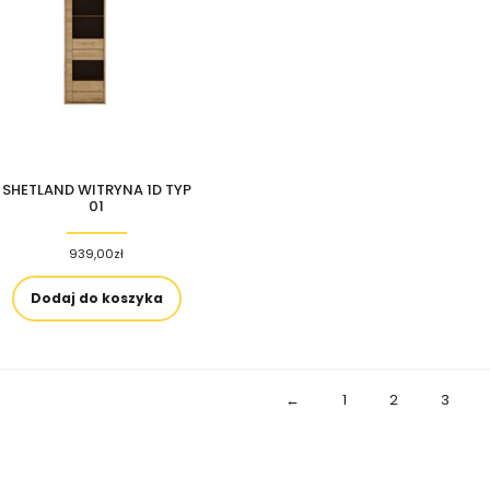
SHETLAND WITRYNA 1D TYP
01
939,00
zł
Dodaj do koszyka
←
1
2
3