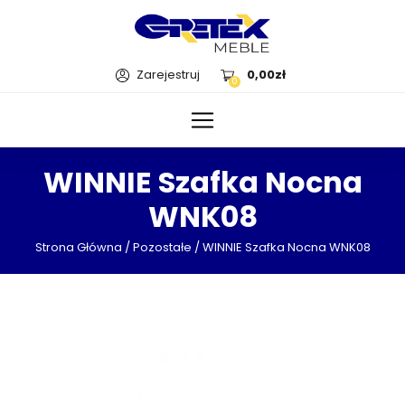
Zarejestruj
0,00
zł
0
WINNIE Szafka Nocna
WNK08
Strona Główna
/
Pozostałe
/ WINNIE Szafka Nocna WNK08