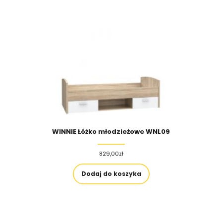
WINNIE Łóżko młodzieżowe WNL09
829,00
zł
Dodaj do koszyka