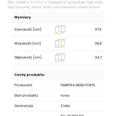
nocna
SKU:
VINNIE-1-1-1-1-1-1-1-1
Kategoria:
pozostałe
Tagi:
biały
,
WNK08
dąb sonoma
,
dekor
,
duża
,
młodzieżowe
,
szafka nocna
Wymiary
Szerokość [cm]
37,6
Wysokość [cm]
39,8
Głębokość [cm]
34,7
Cechy produktu
Producent:
FABRYKA MEBLI FORTE
Stan produktu:
nowy
Gwarancja:
2 lata