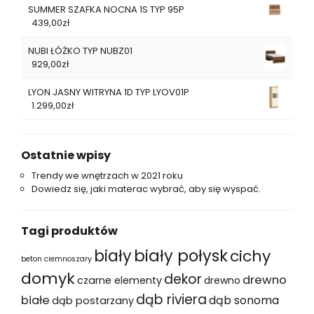
SUMMER SZAFKA NOCNA 1S TYP 95P
439,00
zł
NUBI ŁÓŻKO TYP NUBZ01
929,00
zł
LYON JASNY WITRYNA 1D TYP LYOV01P
1.299,00
zł
Ostatnie wpisy
Trendy we wnętrzach w 2021 roku
Dowiedz się, jaki materac wybrać, aby się wyspać.
Tagi produktów
biały
biały połysk
cichy
beton ciemnoszary
domyk
dekor
drewno
czarne elementy
drewno
dąb riviera
białe
dąb sonoma
dąb postarzany