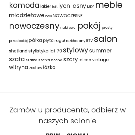
meble
komoda
lyon jasny
lakier
loft
MDF
młodzieżowe
NOWOCZESNE
novi
pokój
nowoczesny
nubi
prosty
owal
salon
półka
płyta
regał
RTV
przedpokój
rozkładany
stylowy
summer
shetland
stylistyka lat 70
szafa
szary
vintage
toledo
szafka
szafka nocna
witryna
łózko
zestaw
Zamów u producenta, odbierz w
naszych salonie