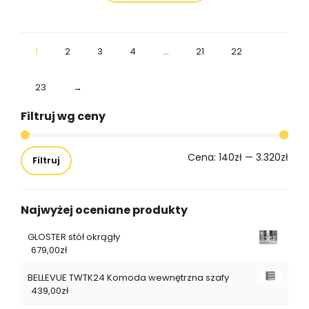
1
2
3
4
…
21
22
23
→
Filtruj wg ceny
Cena:
140zł
—
3.320zł
Filtruj
Najwyżej oceniane produkty
GLOSTER stół okrągły
679,00
zł
BELLEVUE TWTK24 Komoda wewnętrzna szafy
439,00
zł