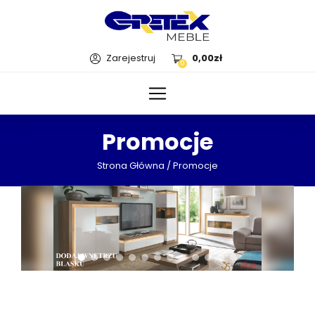
Zarejestruj
0,00
zł
0
Promocje
Strona Główna
/ Promocje