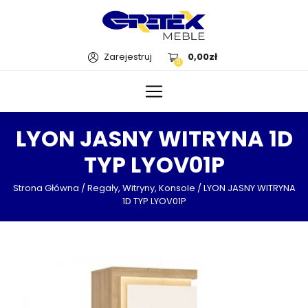
Zarejestruj
0,00
zł
0
LYON JASNY WITRYNA 1D
TYP LYOV01P
Strona Główna
/
Regały, Witryny, Konsole
/ LYON JASNY WITRYNA
1D TYP LYOV01P