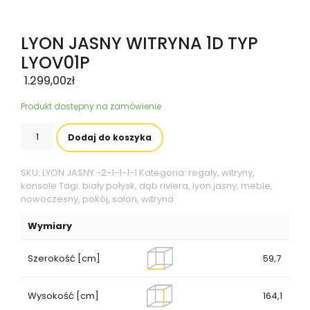
LYON JASNY WITRYNA 1D TYP
LYOV01P
1.299,00
zł
Produkt dostępny na zamówienie
ilość
Dodaj do koszyka
LYON
JASNY
WITRYNA
SKU:
LYON JASNY.-2-1-1-1-1
Kategoria:
regały, witryny,
1D
konsole
Tagi:
biały połysk
,
dąb riviera
,
lyon jasny
,
meble
,
TYP
nowoczesny
,
pokój
,
salon
,
witryna
LYOV01P
Wymiary
Szerokość [cm]
59,7
Wysokość [cm]
164,1