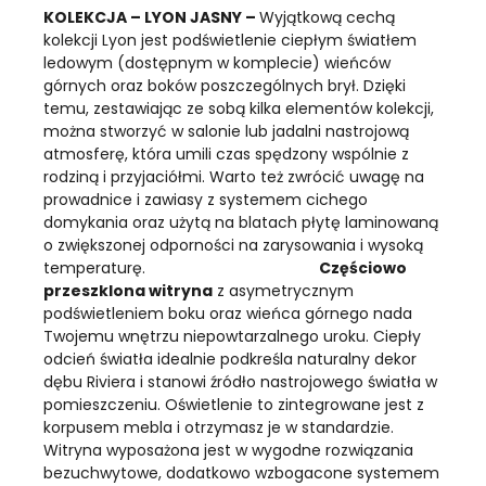
KOLEKCJA – LYON JASNY
–
Wyjątkową cechą
kolekcji Lyon jest podświetlenie ciepłym światłem
ledowym (dostępnym w komplecie) wieńców
górnych oraz boków poszczególnych brył. Dzięki
temu, zestawiając ze sobą kilka elementów kolekcji,
można stworzyć w salonie lub jadalni nastrojową
atmosferę, która umili czas spędzony wspólnie z
rodziną i przyjaciółmi. Warto też zwrócić uwagę na
prowadnice i zawiasy z systemem cichego
domykania oraz użytą na blatach płytę laminowaną
o zwiększonej odporności na zarysowania i wysoką
temperaturę.
Częściowo
przeszklona witryna
z asymetrycznym
podświetleniem boku oraz wieńca górnego nada
Twojemu wnętrzu niepowtarzalnego uroku. Ciepły
odcień światła idealnie podkreśla naturalny dekor
dębu Riviera i stanowi źródło nastrojowego światła w
pomieszczeniu. Oświetlenie to zintegrowane jest z
korpusem mebla i otrzymasz je w standardzie.
Witryna wyposażona jest w wygodne rozwiązania
bezuchwytowe, dodatkowo wzbogacone systemem