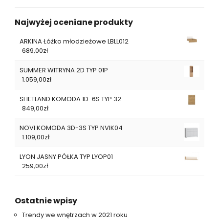
Najwyżej oceniane produkty
ARKINA Łóżko młodzieżowe LBLL012
689,00
zł
SUMMER WITRYNA 2D TYP 01P
1.059,00
zł
SHETLAND KOMODA 1D-6S TYP 32
849,00
zł
NOVI KOMODA 3D-3S TYP NVIK04
1.109,00
zł
LYON JASNY PÓŁKA TYP LYOP01
259,00
zł
Ostatnie wpisy
Trendy we wnętrzach w 2021 roku