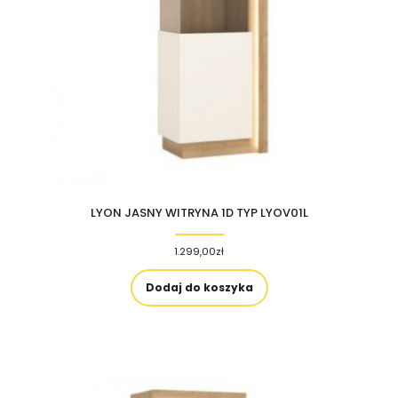
LYON JASNY WITRYNA 1D TYP LYOV01L
1.299,00
zł
Dodaj do koszyka