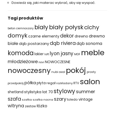
Dowiedz się, jaki materac wybrać, aby się wyspać.
Tagi produktów
biały
biały połysk
cichy
beton ciemnoszary
domyk
dekor
drewno
czarne elementy
drewno
dąb riviera
białe
dąb sonoma
dąb postarzany
meble
komoda
lyon jasny
lakier
loft
MDF
młodzieżowe
NOWOCZESNE
novi
pokój
nowoczesny
nubi
prosty
owal
salon
półka
płyta
regał
RTV
przedpokój
rozkładany
stylowy
summer
shetland
stylistyka lat 70
szafa
szary
vintage
toledo
szafka
szafka nocna
witryna
łózko
zestaw