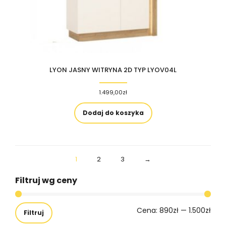
LYON JASNY WITRYNA 2D TYP LYOV04L
1.499,00
zł
Dodaj do koszyka
1
2
3
→
Filtruj wg ceny
Cena:
890zł
—
1.500zł
Filtruj