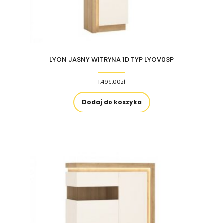
LYON JASNY WITRYNA 1D TYP LYOV03P
1.499,00
zł
Dodaj do koszyka