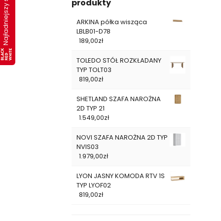
Najładniejszy salon 2019
produkty
ARKINA półka wisząca
LBLB01-D78
189,00
zł
TOLEDO STÓŁ ROZKŁADANY
TYP TOLT03
819,00
zł
SHETLAND SZAFA NAROŻNA
2D TYP 21
1.549,00
zł
NOVI SZAFA NAROŻNA 2D TYP
NVIS03
1.979,00
zł
LYON JASNY KOMODA RTV 1S
TYP LYOF02
819,00
zł