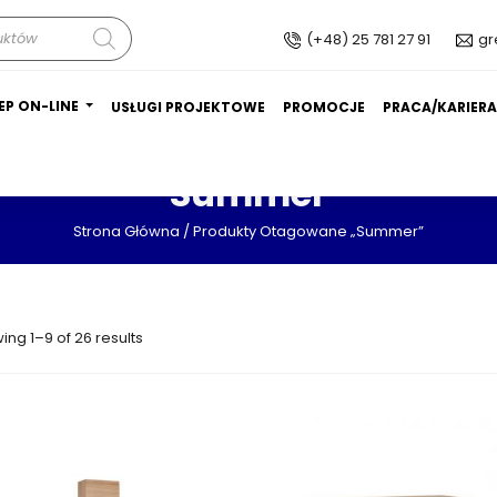
(+48) 25 781 27 91
gr
EP ON-LINE
USŁUGI PROJEKTOWE
PROMOCJE
PRACA/KARIER
Summer
Strona Główna
/ Produkty Otagowane „summer”
ing 1–9 of 26 results