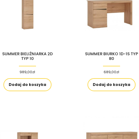
SUMMER BIELIŹNIARKA 2D
SUMMER BIURKO 1D-1S TYP
TYP 10
80
989,00
zł
689,00
zł
Dodaj do koszyka
Dodaj do koszyka