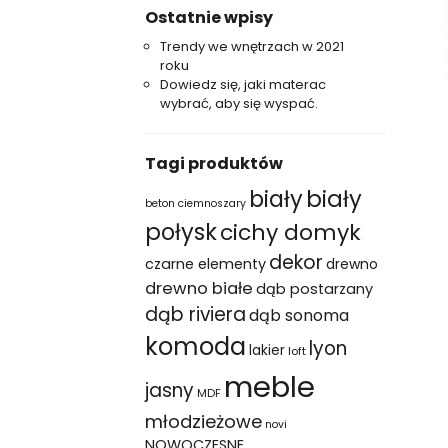
Ostatnie wpisy
Trendy we wnętrzach w 2021
roku
Dowiedz się, jaki materac
wybrać, aby się wyspać.
Tagi produktów
biały
biały
beton ciemnoszary
połysk
cichy domyk
dekor
czarne elementy
drewno
drewno białe
dąb postarzany
dąb riviera
dąb sonoma
komoda
lyon
lakier
loft
meble
jasny
MDF
młodzieżowe
novi
NOWOCZESNE