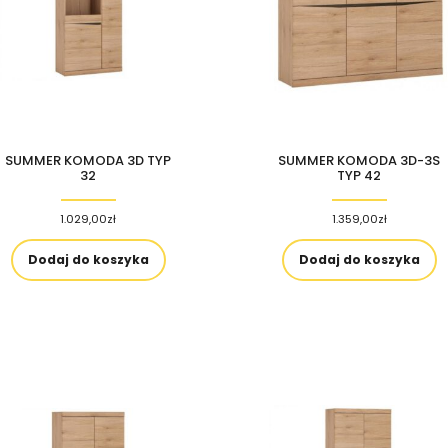
SUMMER KOMODA 3D TYP
SUMMER KOMODA 3D-3S
32
TYP 42
1.029,00
zł
1.359,00
zł
Dodaj do koszyka
Dodaj do koszyka