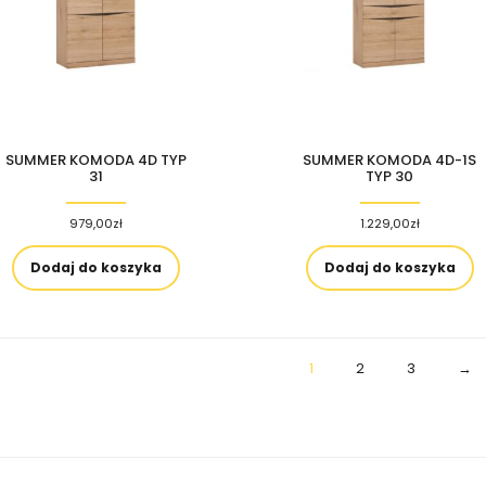
SUMMER KOMODA 4D TYP
SUMMER KOMODA 4D-1S
31
TYP 30
979,00
zł
1.229,00
zł
Dodaj do koszyka
Dodaj do koszyka
1
2
3
→