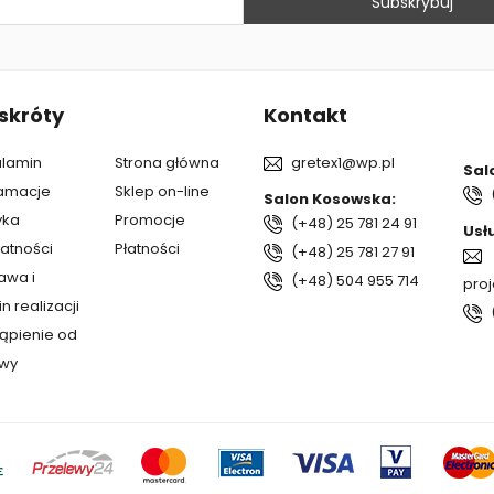
skróty
Kontakt
lamin
Strona główna
gretex1@wp.pl
Sal
amacje
Sklep on-line
Salon Kosowska:
yka
Promocje
(+48) 25 781 24 91
Usł
atności
Płatności
(+48) 25 781 27 91
awa i
(+48) 504 955 714
pro
n realizacji
ąpienie od
wy