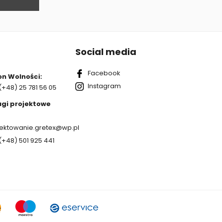
Social media
Facebook
on Wolności:
Instagram
(+48) 25 781 56 05
ugi projektowe
jektowanie.gretex@wp.pl
(+48) 501 925 441