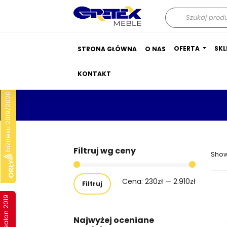
Wyszukiwarka
produktów
OFERTA
SKL
STRONA GŁÓWNA
O NAS
KONTAKT
biznesu 2019/2020
Filtruj wg ceny
Show
Cena:
230zł
—
2.910zł
Filtruj
Najwyżej oceniane