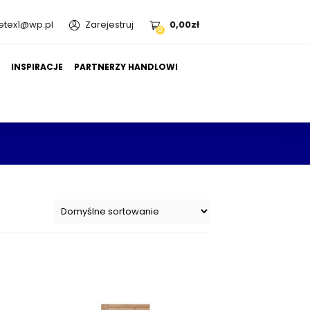
etex1@wp.pl
Zarejestruj
0,00
zł
0
A
INSPIRACJE
PARTNERZY HANDLOWI