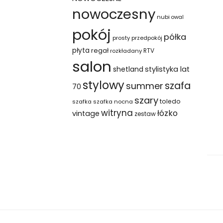
nowoczesny
nubi
owal
pokój
półka
prosty
przedpokój
płyta
regał
RTV
rozkładany
salon
shetland
stylistyka lat
stylowy
szafa
summer
70
szary
toledo
szafka
szafka nocna
witryna
łózko
vintage
zestaw