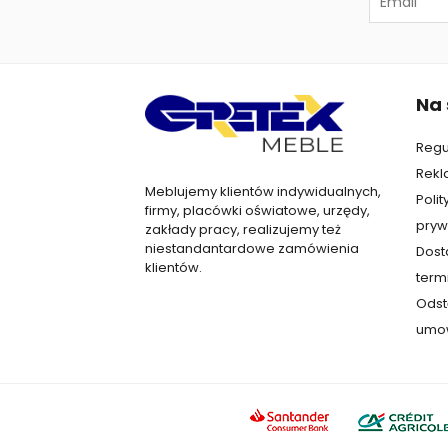
Na 
Regu
Rekl
Meblujemy klientów indywidualnych,
Polit
firmy, placówki oświatowe, urzędy,
pryw
zakłady pracy, realizujemy też
niestandantardowe zamówienia
Dost
klientów.
termi
Odst
umo