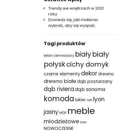
Trendy we wnętrzach w 2021
roku
Dowiedz się, jaki materac
wybrać, aby się wyspać.
Tagi produktów
biały
biały
beton ciemnoszary
połysk
cichy domyk
dekor
czarne elementy
drewno
drewno białe
dąb postarzany
dąb riviera
dąb sonoma
komoda
lyon
lakier
loft
meble
jasny
MDF
młodzieżowe
novi
NOWOCZESNE