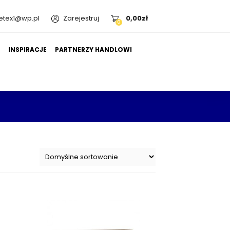
etex1@wp.pl
Zarejestruj
0,00
zł
0
A
INSPIRACJE
PARTNERZY HANDLOWI