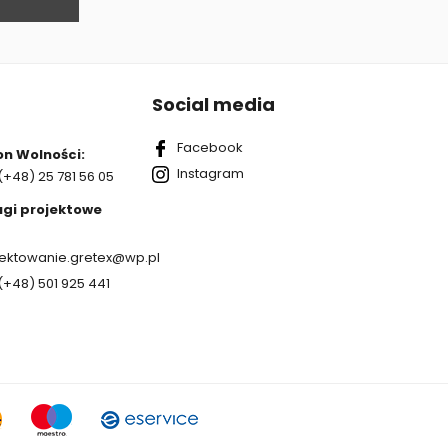
Social media
Facebook
on Wolności:
Instagram
(+48) 25 781 56 05
ugi projektowe
jektowanie.gretex@wp.pl
(+48) 501 925 441