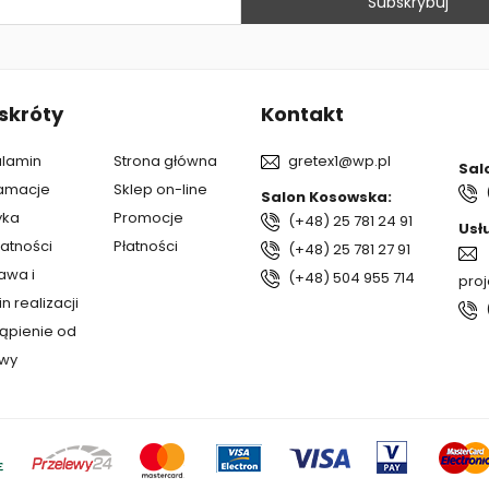
skróty
Kontakt
lamin
Strona główna
gretex1@wp.pl
Sal
amacje
Sklep on-line
Salon Kosowska:
yka
Promocje
(+48) 25 781 24 91
Usł
atności
Płatności
(+48) 25 781 27 91
awa i
(+48) 504 955 714
pro
n realizacji
ąpienie od
wy