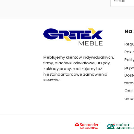
Na 
Regu
Rekl
Meblujemy klientów indywidualnych,
Polit
firmy, placówki oświatowe, urzędy,
pryw
zakłady pracy, realizujemy też
niestandantardowe zamówienia
Dost
klientów.
termi
Odst
umo