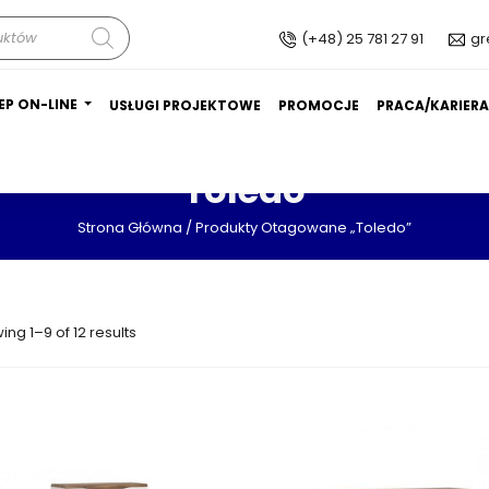
(+48) 25 781 27 91
gr
EP ON-LINE
USŁUGI PROJEKTOWE
PROMOCJE
PRACA/KARIER
Toledo
Strona Główna
/ Produkty Otagowane „toledo”
ng 1–9 of 12 results