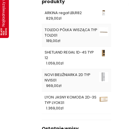
Najładniejszy salon 2019
produkty
ARKINA regał LBLR82
829,00
zł
TOLEDO PÓŁKA WISZĄCA TYP
TOLD01
189,00
zł
SHETLAND REGAŁ 1D-4S TYP
12
1.059,00
zł
NOVI BIELIŹNIARKA 2D TYP
NVIS01
969,00
zł
LYON JASNY KOMODA 2D-3S
TYP LYOK01
1.369,00
zł
Ostatnie wpisy