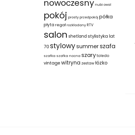
nowoczesny
nubi
owal
pokój
półka
prosty
przedpokój
płyta
regał
RTV
rozkładany
salon
shetland
stylistyka lat
stylowy
szafa
summer
70
szary
toledo
szafka
szafka nocna
witryna
łózko
vintage
zestaw