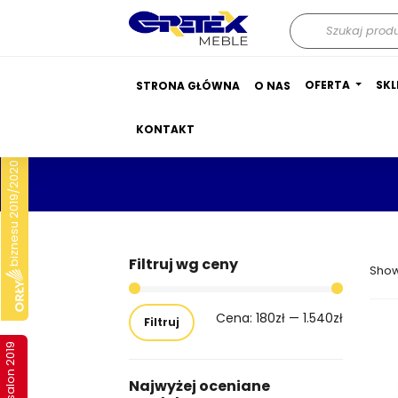
Wyszukiwarka
produktów
OFERTA
SKL
STRONA GŁÓWNA
O NAS
KONTAKT
biznesu 2019/2020
Filtruj wg ceny
Showi
Cena:
180zł
—
1.540zł
Filtruj
Najwyżej oceniane