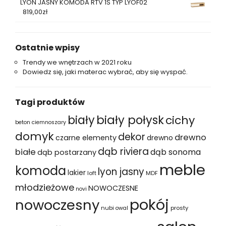
LYON JASNY KOMODA RTV 1S TYP LYOF02
819,00
zł
Ostatnie wpisy
Trendy we wnętrzach w 2021 roku
Dowiedz się, jaki materac wybrać, aby się wyspać.
Tagi produktów
biały
biały połysk
cichy
beton ciemnoszary
domyk
dekor
drewno
czarne elementy
drewno
dąb riviera
białe
dąb sonoma
dąb postarzany
meble
komoda
lyon jasny
lakier
loft
MDF
młodzieżowe
NOWOCZESNE
novi
pokój
nowoczesny
nubi
prosty
owal