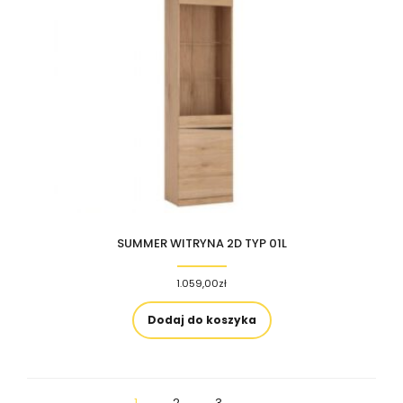
SUMMER WITRYNA 2D TYP 01L
1.059,00
zł
Dodaj do koszyka
1
2
3
→