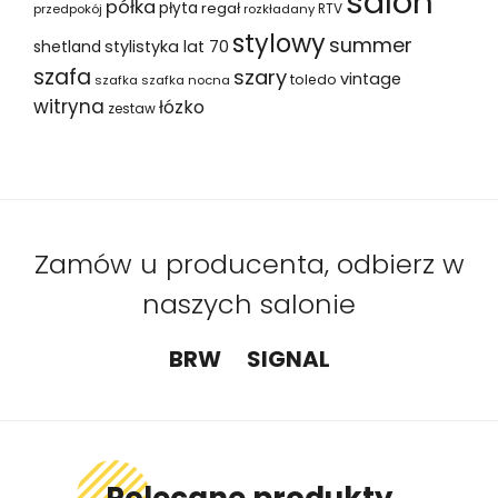
salon
półka
płyta
regał
RTV
przedpokój
rozkładany
stylowy
summer
shetland
stylistyka lat 70
szafa
szary
vintage
toledo
szafka
szafka nocna
witryna
łózko
zestaw
Zamów u producenta, odbierz w
naszych salonie
BRW
SIGNAL