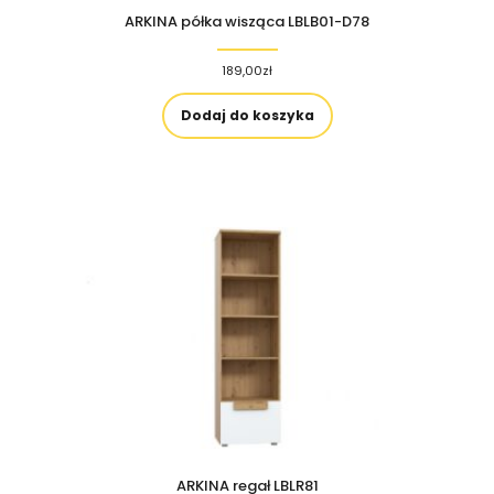
ARKINA półka wisząca LBLB01-D78
189,00
zł
Dodaj do koszyka
ARKINA regał LBLR81