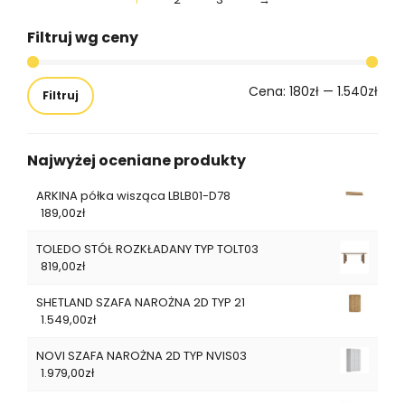
Filtruj wg ceny
Cena:
180zł
—
1.540zł
Filtruj
Najwyżej oceniane produkty
ARKINA półka wisząca LBLB01-D78
189,00
zł
TOLEDO STÓŁ ROZKŁADANY TYP TOLT03
819,00
zł
SHETLAND SZAFA NAROŻNA 2D TYP 21
1.549,00
zł
NOVI SZAFA NAROŻNA 2D TYP NVIS03
1.979,00
zł